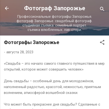
К основному контенту
Фотограф Запорожье
Профессиональные фотографы Запорожья.
фотограф Запорожье. свадебный фотограф.
студийная съемка. семейный портрет.
съемка влюбленных. лав-стори.
Фотографы Запорожье
-
августа 28, 2023
«Свадьба – это начало самого главного путешествия в мир
открытий, которое может совершить человек»
День свадьбы – особенный день для молодожёнов,
наполненный радостью, красотой, нежностью, приятным
волнением, атмосферой волшебной сказки.
Что может быть прекраснее дня свадьбы? Сделанные с